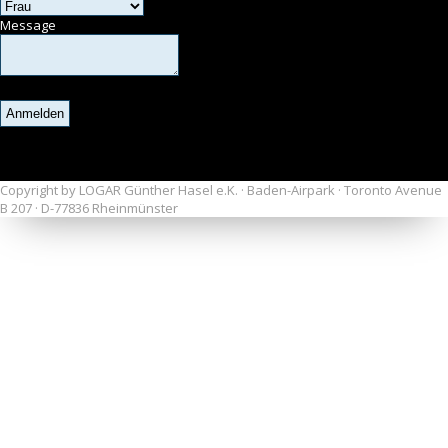
Message
Copyright by LOGAR Günther Hasel e.K. · Baden-Airpark · Toronto Avenue
B 207 · D-77836 Rheinmünster