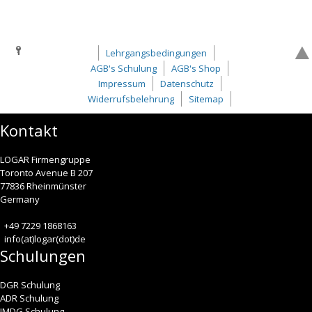
Lehrgangsbedingungen
AGB's Schulung
AGB's Shop
Impressum
Datenschutz
Widerrufsbelehrung
Sitemap
Kontakt
LOGAR Firmengruppe
Toronto Avenue B 207
77836 Rheinmünster
Germany
+49 7229 1868163
info(at)logar(dot)de
Schulungen
DGR Schulung
ADR Schulung
IMDG Schulung