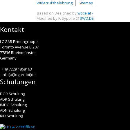
Widerrufsbelehrung
Sitemap
Based on Designed by
wbce.at
-
Modified by F. Sypplie @
3WD.DE
Kontakt
LOGAR Firmengruppe
Toronto Avenue B 207
77836 Rheinmünster
Germany
+49 7229 1868163
info(at)logar(dot)de
Schulungen
DGR Schulung
ADR Schulung
IMDG Schulung
ADN Schulung
RID Schulung