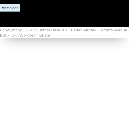
Copyright by LOGAR Günther Hasel e.K. · Baden-Airpark · Toronto Avenue
B 207 · D-77836 Rheinmünster