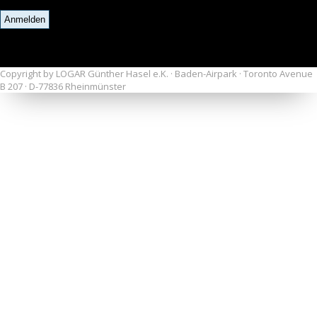
Copyright by LOGAR Günther Hasel e.K. · Baden-Airpark · Toronto Avenue
B 207 · D-77836 Rheinmünster