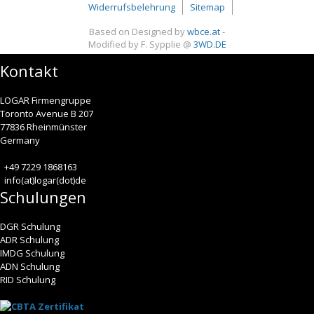
Widerrufsbelehrung
Sitemap
Based on Designed by
wbce.at
-
Modified by F. Sypplie @
3WD.DE
Kontakt
LOGAR Firmengruppe
Toronto Avenue B 207
77836 Rheinmünster
Germany
+49 7229 1868163
info(at)logar(dot)de
Schulungen
DGR Schulung
ADR Schulung
IMDG Schulung
ADN Schulung
RID Schulung