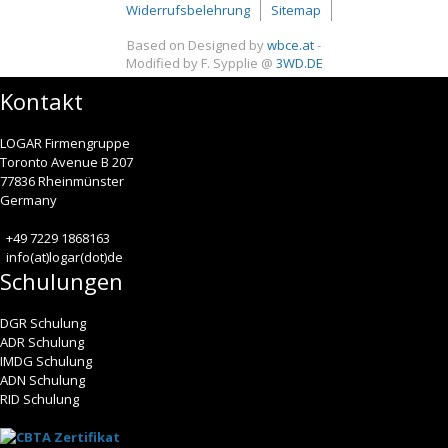
Widerrufsbelehrung
Sitemap
Based on Designed by
wbce.at
-
Modified by F. Sypplie @
3WD.DE
Kontakt
LOGAR Firmengruppe
Toronto Avenue B 207
77836 Rheinmünster
Germany
+49 7229 1868163
info(at)logar(dot)de
Schulungen
DGR Schulung
ADR Schulung
IMDG Schulung
ADN Schulung
RID Schulung