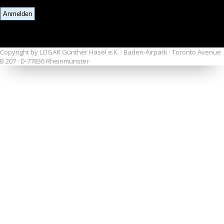
Copyright by LOGAR Günther Hasel e.K. · Baden-Airpark · Toronto Avenue
B 207 · D-77836 Rheinmünster